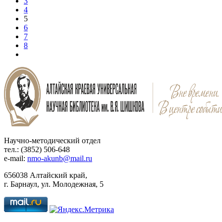
3
4
5
6
7
8
Научно-методический отдел
тел.: (3852) 506-648
e-mail:
nmo-akunb@mail.ru
656038 Алтайский край,
г. Барнаул, ул. Молодежная, 5