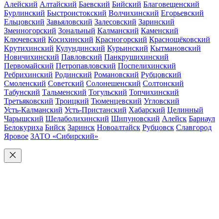
Алейский
Алтайский
Баевский
Бийский
Благовещенский
Бурлинский
Быстроистокский
Волчихинский
Егорьевский
Ельцовский
Завьяловский
Залесовский
Заринский
Змеиногорский
Зональный
Калманский
Каменский
Ключевский
Косихинский
Красногорский
Краснощёковский
Крутихинский
Кулундинский
Курьинский
Кытмановский
Новичихинский
Павловский
Панкрушихинский
Первомайский
Петропавловский
Поспелихинский
Ребрихинский
Родинский
Романовский
Рубцовский
Смоленский
Советский
Солонешенский
Солтонский
Табунский
Тальменский
Тогульский
Топчихинский
Третьяковский
Троицкий
Тюменцевский
Угловский
Усть-Калманский
Усть-Пристанский
Хабарский
Целинный
Чарышский
Шелаболихинский
Шипуновский
Алейск
Барнаул
Белокуриха
Бийск
Заринск
Новоалтайск
Рубцовск
Славгород
Яровое
ЗАТО «Сибирский»