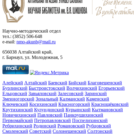
Научно-методический отдел
тел.: (3852) 506-648
e-mail:
nmo-akunb@mail.ru
656038 Алтайский край,
г. Барнаул, ул. Молодежная, 5
Алейский
Алтайский
Баевский
Бийский
Благовещенский
Бурлинский
Быстроистокский
Волчихинский
Егорьевский
Ельцовский
Завьяловский
Залесовский
Заринский
Змеиногорский
Зональный
Калманский
Каменский
Ключевский
Косихинский
Красногорский
Краснощёковский
Крутихинский
Кулундинский
Курьинский
Кытмановский
Новичихинский
Павловский
Панкрушихинский
Первомайский
Петропавловский
Поспелихинский
Ребрихинский
Родинский
Романовский
Рубцовский
Смоленский
Советский
Солонешенский
Солтонский