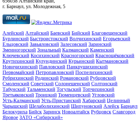
656038 Алтайский край,
г. Барнаул, ул. Молодежная, 5
Алейский
Алтайский
Баевский
Бийский
Благовещенский
Бурлинский
Быстроистокский
Волчихинский
Егорьевский
Ельцовский
Завьяловский
Залесовский
Заринский
Змеиногорский
Зональный
Калманский
Каменский
Ключевский
Косихинский
Красногорский
Краснощёковский
Крутихинский
Кулундинский
Курьинский
Кытмановский
Новичихинский
Павловский
Панкрушихинский
Первомайский
Петропавловский
Поспелихинский
Ребрихинский
Родинский
Романовский
Рубцовский
Смоленский
Советский
Солонешенский
Солтонский
Табунский
Тальменский
Тогульский
Топчихинский
Третьяковский
Троицкий
Тюменцевский
Угловский
Усть-Калманский
Усть-Пристанский
Хабарский
Целинный
Чарышский
Шелаболихинский
Шипуновский
Алейск
Барнаул
Белокуриха
Бийск
Заринск
Новоалтайск
Рубцовск
Славгород
Яровое
ЗАТО «Сибирский»