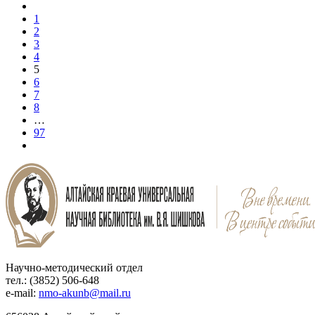
1
2
3
4
5
6
7
8
…
97
Научно-методический отдел
тел.: (3852) 506-648
e-mail:
nmo-akunb@mail.ru