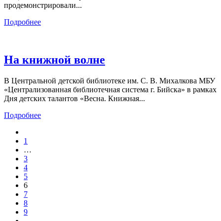
продемонстрировали...
Подробнее
На книжной волне
В Центральной детской библиотеке им. С. В. Михалкова МБУ
«Централизованная библиотечная система г. Бийска» в рамках
Дня детских талантов «Весна. Книжная...
Подробнее
1
…
3
4
5
6
7
8
9
…