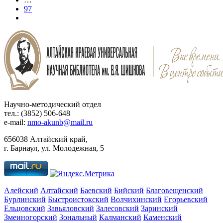
97
Научно-методический отдел
тел.: (3852) 506-648
e-mail:
nmo-akunb@mail.ru
656038 Алтайский край,
г. Барнаул, ул. Молодежная, 5
Алейский
Алтайский
Баевский
Бийский
Благовещенский
Бурлинский
Быстроистокский
Волчихинский
Егорьевский
Ельцовский
Завьяловский
Залесовский
Заринский
Змеиногорский
Зональный
Калманский
Каменский