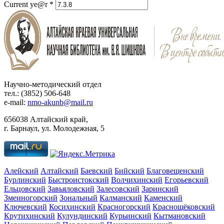
Current ye@r
*
Научно-методический отдел
тел.: (3852) 506-648
e-mail:
nmo-akunb@mail.ru
656038 Алтайский край,
г. Барнаул, ул. Молодежная, 5
Алейский
Алтайский
Баевский
Бийский
Благовещенский
Бурлинский
Быстроистокский
Волчихинский
Егорьевский
Ельцовский
Завьяловский
Залесовский
Заринский
Змеиногорский
Зональный
Калманский
Каменский
Ключевский
Косихинский
Красногорский
Краснощёковский
Крутихинский
Кулундинский
Курьинский
Кытмановский