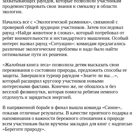
захватывающих раундов, которые позволили участникам
продемонстрировать свои знания и смекалку в области
экологии.
Началось все с «Экологической разминки», связанной с
проверкой общей эрудиции участников. Затем последовал
раунд «Найди животное в словах», который потребовал от
ребят внимательности и нестандартного мышления. Особый
интерес вызвал раунд «Ситуации»: командам предлагались
различные экологические проблемы и надо было найти
оптимальные пути их решения.
«Жалобная книга леса» позволила детям высказать свои
переживания о состоянии природы, предложить способы ее
защиты. Завершился турнир раундом «Знаете ли вы…»,
который расширил кругозор участников новыми
интересными фактами. Конечно же, не обошлось и без
веселой физминутки, которая помогла ребятам немного
отдохнуть и зарядиться энергией.
В напряженной борьбе в финал вышла команда «Синие»,
показав отличные результаты. В качестве приятного подарка и
напоминания о важности бережного отношения к природе
всем участникам были вручены закладки для книг с надписью
«Берегите природу».