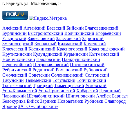
г. Барнаул, ул. Молодежная, 5
Алейский
Алтайский
Баевский
Бийский
Благовещенский
Бурлинский
Быстроистокский
Волчихинский
Егорьевский
Ельцовский
Завьяловский
Залесовский
Заринский
Змеиногорский
Зональный
Калманский
Каменский
Ключевский
Косихинский
Красногорский
Краснощёковский
Крутихинский
Кулундинский
Курьинский
Кытмановский
Новичихинский
Павловский
Панкрушихинский
Первомайский
Петропавловский
Поспелихинский
Ребрихинский
Родинский
Романовский
Рубцовский
Смоленский
Советский
Солонешенский
Солтонский
Табунский
Тальменский
Тогульский
Топчихинский
Третьяковский
Троицкий
Тюменцевский
Угловский
Усть-Калманский
Усть-Пристанский
Хабарский
Целинный
Чарышский
Шелаболихинский
Шипуновский
Алейск
Барнаул
Белокуриха
Бийск
Заринск
Новоалтайск
Рубцовск
Славгород
Яровое
ЗАТО «Сибирский»