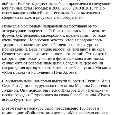
войны». Ещё четыре фестиваля были проведены в следующие
юбилейные даты Победы: в 2000, 2005, 2010 и 2015 гг. По
итогу каждого юбилейного фестиваля были выпущены
сборники стихов и рисунков его победителей.
Изначально основным направлением фестиваля было
литературное творчество. Сейчас появились современные
формы: буктрейлеры, видеоролики, презентации, что тоже
очень хорошо. Но всё-таки хочется, чтобы продолжалась
традиция создания детьми собственных литературных
произведений. Ведь лучшие работы не исчезают в никуда.
Существует даже преемственность поколений. Стихи детей,
которые принимали участие в фестивале много лет назад,
сейчас читают современные дети. Сегодня на церемонии
награждения прозвучало стихотворение Залепукина Михаила
«Мой прадед» в исполнении Пуш Артёма.
С музыкальными номерами выступили братья Лукины: Илья,
Сергей и Данил под руководством мамы Марины Сергеевны
Лукиной. Они исполнили песню Виктора Цоя «Кукушка» и
песню Аркадия Островского на слова Льва Ошанина «Пусть
всегда будет солнце».
В этом году на конкурс было представлено 130 работ в
номинациях «Война глазами детей», «Моя любимая книга о