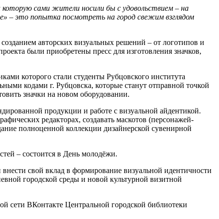
и которую сами жители носили бы с удовольствием – на
е» – это попытка посмотреть на город свежим взглядом
ад созданием авторских визуальных решений – от логотипов и
проекта были приобретены пресс для изготовления значков,
никами которого стали студенты Рубцовского института
ьными кодами г. Рубцовска, которые станут отправной точкой
товить значки на новом оборудовании.
ндированной продукции и работе с визуальной айдентикой.
рафических редакторах, создавать маскотов (персонажей-
оздание полноценной коллекции дизайнерской сувенирной
стей – состоится в День молодёжи.
 и внести свой вклад в формирование визуальной идентичности
дневной городской среды и новой культурной визитной
ой сети ВКонтакте Центральной городской библиотеки