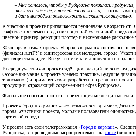
– Мне хотелось, чтобы у Рубцовска появилась продукция
рюкзаках, одежде, в повседневной жизни
, – рассказывает
и дать молодёжи возможность высказаться визуально.
К участию в проекте приглашаются рубцовчане в возрасте от 16
графических элементов до полноценной сувенирной продукции 
цветной принтер, режущий плоттер и необходимые расходные 
30 января в рамках проекта «Город в кармане» состоялось пер
(филиала) АлтГУ и заинтересованная молодежь города. Участн
для творческих идей. Все участники квиза получили в подарок
Впереди участников проекта ждёт цикл лекций по основам ди
Особое внимание в проекте уделено практике. Будущие дизайне
талисманов) и применять свои разработки на реальных носител
продукции, отражающей современный образ Рубцовска.
Финальное событие проекта – презентация коллекции мерча и 
Проект «Город в кармане» – это возможность для молодёжи не
города. Участники проекта, молодые пользователи библиотеки,
карточкой города.
У проекта есть свой телеграм-канал «
Город в кармане
». Следит
Рубцовска, за прошедшими мероприятиями – на
сайте
библиоте