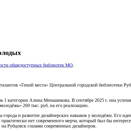
молодых
ости общедоступных библиотек МО
.
талантов «Гений места» Центральной городской библиотеки Рубцо
рь 1 категории Алина Меньшикова. В сентябре 2025 г. она ус
молодёжь» 269 тыс. руб. на его реализацию.
а города и развитие дизайнерских навыков у молодёжи. Его иде
 практически нет современного мерча, который был бы интерес
в на Рубцовск глазами современных дизайнеров.