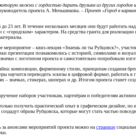
, которую можно с гордостью дарить друзьям из других городов 
 руководитель проекта А. Меньшикова. –
Проект «Город в карман
 до 23 лет. В течение нескольких месяцев они будут работать н
с «городским» характером. На средства гранта для реализации 
материалы.
вое мероприятие – квиз-лекция «Знаешь ли ты Рубцовск?», участ
ики презентации познакомились с историей, символами и визуал
 значки с логотипом проекта и самостоятельно попробовали изго
зайна: композиции, фирменному стилю, принципам создания бре
ры научатся переводить эскизы в цифровой формат, работать в г
ях – значках, стикерах, шоперах и др. Итогом проекта станет с
вручение наборов участникам, партнёрам и победителям активно
 только получить практический опыт в графическом дизайне, но
 создадут образы Рубцовска, которые могут стать частью повсе
ь за анонсами мероприятий проекта можно на
странице
социальн
ки.