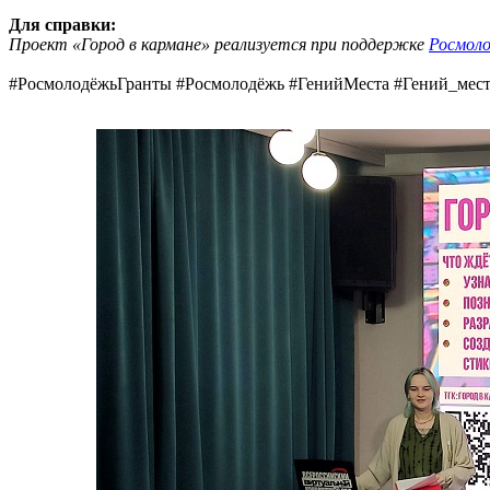
Для справки:
Проект «Город в кармане» реализуется при поддержке
Росмол
#РосмолодёжьГранты #Росмолодёжь #ГенийМеста #Гений_мест