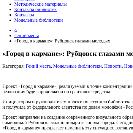
Методические материалы
Контакты библиотек
Контакты
Модельные библиотеки
⌂
Гений места
«Город в кармане»: Рубцовск глазами молодых
«Город в кармане»: Рубцовск глазами 
Категория:
Гений места
,
Модельные библиотеки
,
Новости
,
Нов
Проект «Город в кармане», реализуемый в точке концентрации 
реализация будет продолжена на грантовые средства.
Инициатором и руководителем проекта выступила библиотека
и получила от федерального агентства по делам молодёжи «Рос
Проект направлен на создание современного визуального образ
символикой Рубцовска можно подарить гостям города. Сегодня
«Город в кармане» предлагает изменить эту ситуацию, взгляну