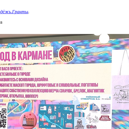
одёжь.Гранты
.
а