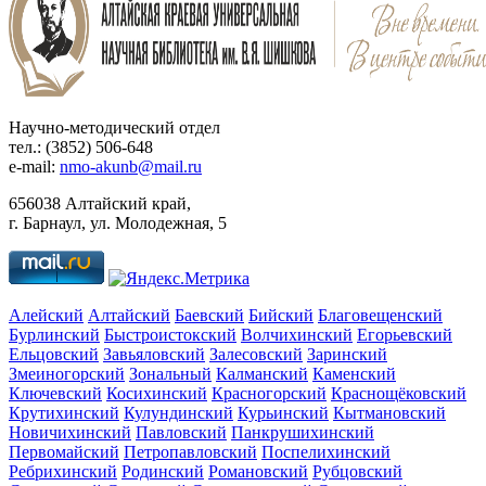
Научно-методический отдел
тел.: (3852) 506-648
e-mail:
nmo-akunb@mail.ru
656038 Алтайский край,
г. Барнаул, ул. Молодежная, 5
Алейский
Алтайский
Баевский
Бийский
Благовещенский
Бурлинский
Быстроистокский
Волчихинский
Егорьевский
Ельцовский
Завьяловский
Залесовский
Заринский
Змеиногорский
Зональный
Калманский
Каменский
Ключевский
Косихинский
Красногорский
Краснощёковский
Крутихинский
Кулундинский
Курьинский
Кытмановский
Новичихинский
Павловский
Панкрушихинский
Первомайский
Петропавловский
Поспелихинский
Ребрихинский
Родинский
Романовский
Рубцовский