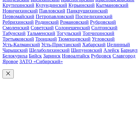
Крутихинский
Кулундинский
Курьинский
Кытмановский
Новичихинский
Павловский
Панкрушихинский
Первомайский
Петропавловский
Поспелихинский
Ребрихинский
Родинский
Романовский
Рубцовский
Смоленский
Советский
Солонешенский
Солтонский
Табунский
Тальменский
Тогульский
Топчихинский
Третьяковский
Троицкий
Тюменцевский
Угловский
Усть-Калманский
Усть-Пристанский
Хабарский
Целинный
Чарышский
Шелаболихинский
Шипуновский
Алейск
Барнаул
Белокуриха
Бийск
Заринск
Новоалтайск
Рубцовск
Славгород
Яровое
ЗАТО «Сибирский»