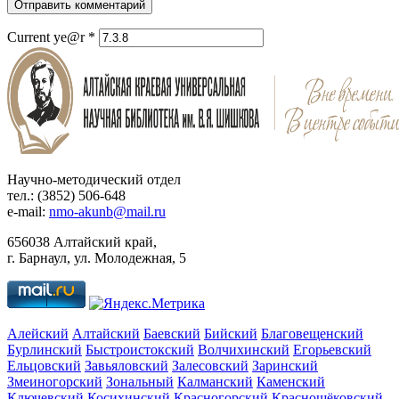
Отправить комментарий
Current ye@r
*
Научно-методический отдел
тел.: (3852) 506-648
e-mail:
nmo-akunb@mail.ru
656038 Алтайский край,
г. Барнаул, ул. Молодежная, 5
Алейский
Алтайский
Баевский
Бийский
Благовещенский
Бурлинский
Быстроистокский
Волчихинский
Егорьевский
Ельцовский
Завьяловский
Залесовский
Заринский
Змеиногорский
Зональный
Калманский
Каменский
Ключевский
Косихинский
Красногорский
Краснощёковский