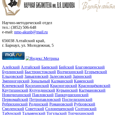
Научно-методический отдел
тел.: (3852) 506-648
e-mail:
nmo-akunb@mail.ru
656038 Алтайский край,
г. Барнаул, ул. Молодежная, 5
Алейский
Алтайский
Баевский
Бийский
Благовещенский
Бурлинский
Быстроистокский
Волчихинский
Егорьевский
Ельцовский
Завьяловский
Залесовский
Заринский
Змеиногорский
Зональный
Калманский
Каменский
Ключевский
Косихинский
Красногорский
Краснощёковский
Крутихинский
Кулундинский
Курьинский
Кытмановский
Новичихинский
Павловский
Панкрушихинский
Первомайский
Петропавловский
Поспелихинский
Ребрихинский
Родинский
Романовский
Рубцовский
Смоленский
Советский
Солонешенский
Солтонский
Табунский
Тальменский
Тогульский
Топчихинский