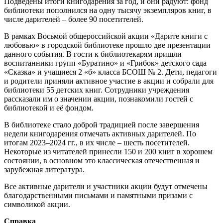
Подведены итоги книгодарения за год, и они радуют: фонд
библиотеки пополнился на одну тысячу экземпляров книг, в
числе дарителей – более 90 посетителей.
В рамках Восьмой общероссийской акции «Дарите книги с
любовью» в городской библиотеке прошло две презентации
данного события. В гости к библиотекарям пришли
воспитанники групп «Буратино» и «Грибок» детского сада
«Сказка» и учащиеся 2 «б» класса БСОШ № 2. Дети, педагоги
и родители приняли активное участие в акции и собрали для
библиотеки 55 детских книг. Сотрудники учреждения
рассказали им о значении акции, познакомили гостей с
библиотекой и её фондом.
В библиотеке стало доброй традицией после завершения
недели книгодарения отмечать активных дарителей. По
итогам 2023–2024 гг., в их числе – шесть посетителей.
Некоторые из читателей принесли 150 и 200 книг в хорошем
состоянии, в основном это классическая отечественная и
зарубежная литература.
Все активные дарители и участники акции будут отмечены
благодарственными письмами и памятными призами с
символикой акции.
Справка