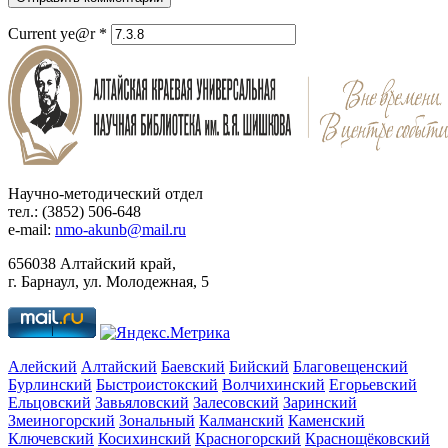
Current ye@r
*
Научно-методический отдел
тел.: (3852) 506-648
e-mail:
nmo-akunb@mail.ru
656038 Алтайский край,
г. Барнаул, ул. Молодежная, 5
Алейский
Алтайский
Баевский
Бийский
Благовещенский
Бурлинский
Быстроистокский
Волчихинский
Егорьевский
Ельцовский
Завьяловский
Залесовский
Заринский
Змеиногорский
Зональный
Калманский
Каменский
Ключевский
Косихинский
Красногорский
Краснощёковский