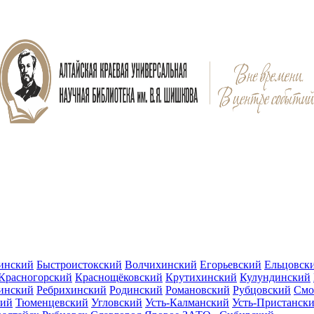
инский
Быстроистокский
Волчихинский
Егорьевский
Ельцовск
Красногорский
Краснощёковский
Крутихинский
Кулундинский
инский
Ребрихинский
Родинский
Романовский
Рубцовский
Смо
кий
Тюменцевский
Угловский
Усть-Калманский
Усть-Пристанск