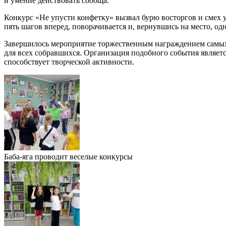
и умение действовать сообща.
Конкурс «Не упусти конфетку» вызвал бурю восторгов и смех у
пять шагов вперед, поворачивается и, вернувшись на место, о
Завершилось мероприятие торжественным награждением самых 
для всех собравшихся. Организация подобного события являет
способствует творческой активности.
Баба-яга проводит веселые конкурсы