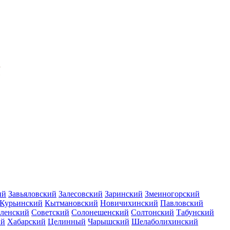
ий
Завьяловский
Залесовский
Заринский
Змеиногорский
Курьинский
Кытмановский
Новичихинский
Павловский
ленский
Советский
Солонешенский
Солтонский
Табунский
ий
Хабарский
Целинный
Чарышский
Шелаболихинский