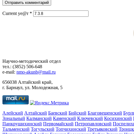
Отправить комментарий
Current ye@r
*
Научно-методический отдел
тел.: (3852) 506-648
e-mail:
nmo-akunb@mail.ru
656038 Алтайский край,
г. Барнаул, ул. Молодежная, 5
Алейский
Алтайский
Баевский
Бийский
Благовещенский
Бурл
Зональный
Калманский
Каменский
Ключевский
Косихинский
Панкрушихинский
Первомайский
Петропавловский
Поспелих
Тальменский
Тогульский
Топчихинский
Третьяковский
Троиц