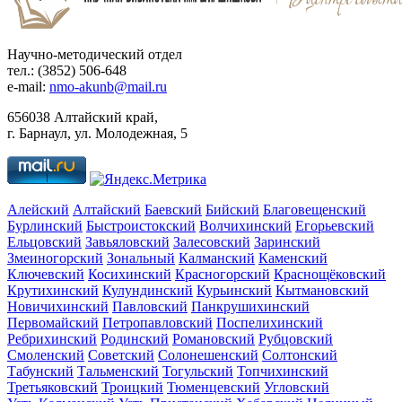
Научно-методический отдел
тел.: (3852) 506-648
e-mail:
nmo-akunb@mail.ru
656038 Алтайский край,
г. Барнаул, ул. Молодежная, 5
Алейский
Алтайский
Баевский
Бийский
Благовещенский
Бурлинский
Быстроистокский
Волчихинский
Егорьевский
Ельцовский
Завьяловский
Залесовский
Заринский
Змеиногорский
Зональный
Калманский
Каменский
Ключевский
Косихинский
Красногорский
Краснощёковский
Крутихинский
Кулундинский
Курьинский
Кытмановский
Новичихинский
Павловский
Панкрушихинский
Первомайский
Петропавловский
Поспелихинский
Ребрихинский
Родинский
Романовский
Рубцовский
Смоленский
Советский
Солонешенский
Солтонский
Табунский
Тальменский
Тогульский
Топчихинский
Третьяковский
Троицкий
Тюменцевский
Угловский