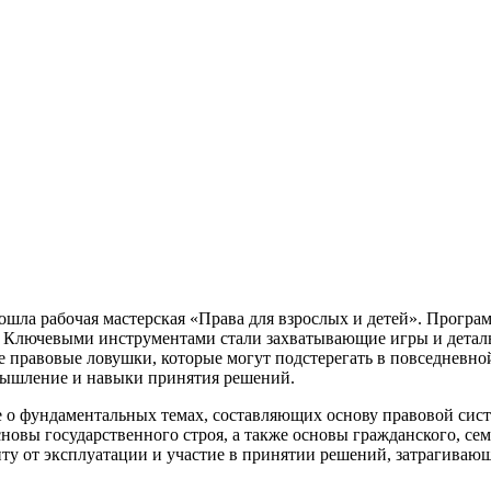
рошла рабочая мастерская «Права для взрослых и детей». Прог
. Ключевыми инструментами стали захватывающие игры и детал
е правовые ловушки, которые могут подстерегать в повседневно
 мышление и навыки принятия решений.
е о фундаментальных темах, составляющих основу правовой сис
овы государственного строя, а также основы гражданского, се
иту от эксплуатации и участие в принятии решений, затрагива