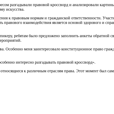
ересом разгадывали правовой кроссворд и
анализировали картин
зму искусства.
ия к правовым нормам и гражданской ответственности. Участни
сть правового взаимодействия является основой здорового и сп
пикеру, ребятам было предложено заполнить анкеты обратной свя
мероприятий.
ва. Особенно меня заинтересовало конституционное право гражда
особенно интересно разгадывать правовой кроссворд».
, относящиеся к различным отраслям права. Этот момент был с