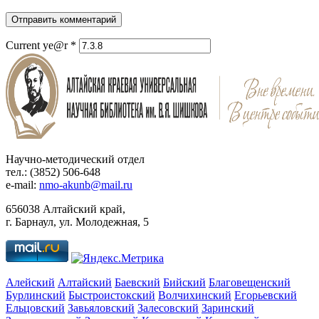
Отправить комментарий
Current ye@r
*
Научно-методический отдел
тел.: (3852) 506-648
e-mail:
nmo-akunb@mail.ru
656038 Алтайский край,
г. Барнаул, ул. Молодежная, 5
Алейский
Алтайский
Баевский
Бийский
Благовещенский
Бурлинский
Быстроистокский
Волчихинский
Егорьевский
Ельцовский
Завьяловский
Залесовский
Заринский