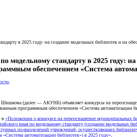
андарту в 2025 году: на создание модельных библиотек и на 
о модельному стандарту в 2025 году: на
раммным обеспечением «Система автома
ости
.
Я. Шишкова (далее — АКУНБ) объявляет конкурсы на переоснащен
рованным программным обеспечением «Система автоматизации б
ы в
«Положении о конкурсе на переоснащение муниципальных би
йского края по модельному стандарту (создание модельных биб
турных подразделений учреждений, осуществляющих библиотечн
 «Система автоматизации библиотек») в 2025 году»
.