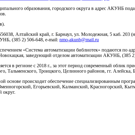
иципального образования, городского округа в адрес АКУНБ по
ов.
в).
56038, Алтайский край, г. Барнаул, ул. Молодежная, 5 каб. 203 
Б, (385 2) 506-648, e-mail:
nmo-akunb@mail.ru
ечением «Система автоматизации библиотек» подаются по адресу:
Новохацкая, заведующий отделом автоматизации АКУНБ, (385 2) 
тся в регионе с 2018 г., за этот период современный облик при
, Тальменского, Троицкого, Целинного районов, гг. Алейска, Б
рсной основе происходит обеспечение специализированным прог
овое, Змеиногорский, Егорьевский, Калманский, Красногорский, 
 округ.