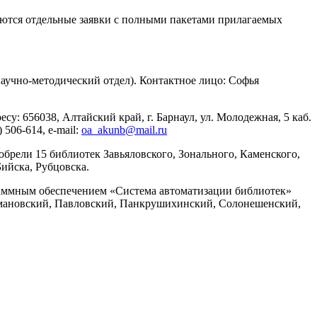
даются отдельные заявки с полными пакетами прилагаемых
(научно-методический отдел). Контактное лицо: Софья
 656038, Алтайский край, г. Барнаул, ул. Молодежная, 5 каб.
506-614, e-mail:
oa_akunb@mail.ru
обрели 15 библиотек Завьяловского, Зонального, Каменского,
ийска, Рубцовска.
раммным обеспечением «Система автоматизации библиотек»
Кытмановский, Павловский, Панкрушихинский, Солонешенский,